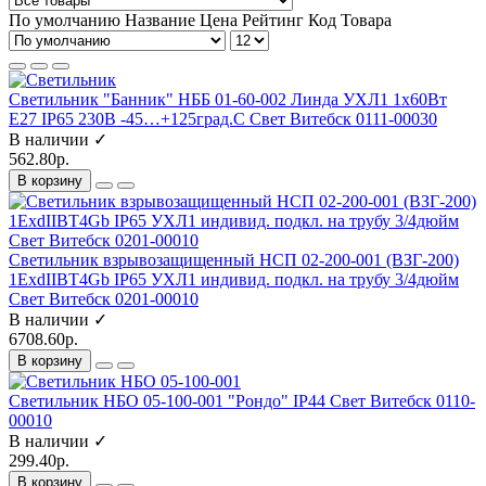
По умолчанию
Название
Цена
Рейтинг
Код Товара
Светильник "Банник" НББ 01-60-002 Линда УХЛ1 1х60Вт
E27 IP65 230В -45…+125град.C Свет Витебск 0111-00030
В наличии ✓
562.80р.
В корзину
Светильник взрывозащищенный НСП 02-200-001 (ВЗГ-200)
1ExdIIBT4Gb IP65 УХЛ1 индивид. подкл. на трубу 3/4дюйм
Свет Витебск 0201-00010
В наличии ✓
6708.60р.
В корзину
Светильник НБО 05-100-001 "Рондо" IP44 Свет Витебск 0110-
00010
В наличии ✓
299.40р.
В корзину