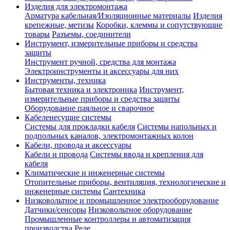
Изделия для электромонтажа
Арматура кабельная/Изоляционные материалы
Изделия
крепежные, метизы
Коробки, клеммы и сопутствующие
товары
Разъемы, соединители
Инструмент, измерительные приборы и средства
защиты
Инструмент ручной, средства для монтажа
Электроинструменты и аксессуары для них
Инструменты, техника
Бытовая техника и электроника
Инструмент,
измерительные приборы и средства защиты
Оборудование паяльное и сварочное
Кабеленесущие системы
Системы для прокладки кабеля
Системы напольных и
подпольных каналов, электромонтажных колон
Кабели, провода и аксессуары
Кабели и провода
Системы ввода и крепления для
кабеля
Климатические и инженерные системы
Отопительные приборы, вентиляция, технологические и
инженерные системы
Сантехника
Низковольтное и промышленное электрооборудование
Датчики/сенсоры
Низковольтное оборудование
Промышленные контроллеры и автоматизация
производства
Реле