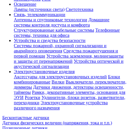
Освещение
Лампы (источники света)
Светотехника
Связь, телекоммуникации
Антенны и спутниковые технологии
Домашние
системы контроля доступа и комфорта
Структурированные кабельные системы
Телефонные
системы, техника для офиса
Устройства и средства безопасности
Системы пожарной, охранной сигнализации и
аварийного оповещения
Средства пожаротушения и
первой помощи
Устройства заземления, молниезащиты
и защиты от перенапряжений
Устройства оптической и
акустической сигнализации
Электроустановочные изделия
Аксессуары для электроустановочных изделий
Блоки
комбинированные
Вилки
Выключатели, переключатели,
диммеры
Датчики движения, детекторы освещенности,
таймеры
Рамки, декоративные элементы, основания для
ЭУИ
Розетки
Удлинители, блоки розеток, разветвители,
переходники
Электроустановочные устройства
различного назначения
Бесконтактные датчики
Датчики физических величин (напряжения, тока и т.п.)
Позиционные датчики