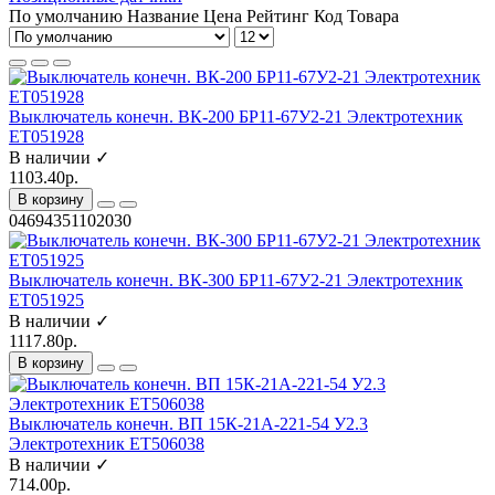
По умолчанию
Название
Цена
Рейтинг
Код Товара
Выключатель конечн. ВК-200 БР11-67У2-21 Электротехник
ET051928
В наличии ✓
1103.40р.
В корзину
04694351102030
Выключатель конечн. ВК-300 БР11-67У2-21 Электротехник
ET051925
В наличии ✓
1117.80р.
В корзину
Выключатель конечн. ВП 15К-21А-221-54 У2.3
Электротехник ET506038
В наличии ✓
714.00р.