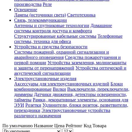
производства
Реле
Освещение
Лампы (источники света)
Светотехника
Связь, телекоммуникации
Антенны и спутниковые технологии
Домашние
системы контроля доступа и комфорта
Структурированные кабельные системы
Телефонные
системы, техника для офиса
Устройства и средства безопасности
Системы пожарной, охранной сигнализации и
аварийного оповещения
Средства пожаротушения и
первой помощи
Устройства заземления, молниезащиты
и защиты от перенапряжений
Устройства оптической и
акустической сигнализации
Электроустановочные изделия
Аксессуары для электроустановочных изделий
Блоки
комбинированные
Вилки
Выключатели, переключатели,
диммеры
Датчики движения, детекторы освещенности,
таймеры
Рамки, декоративные элементы, основания для
ЭУИ
Розетки
Удлинители, блоки розеток, разветвители,
переходники
Электроустановочные устройства
различного назначения
По умолчанию
Название
Цена
Рейтинг
Код Товара