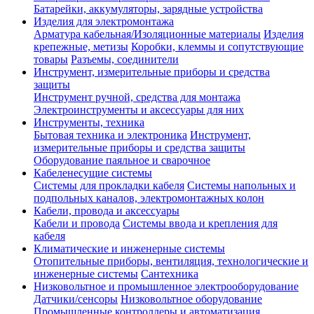
Батарейки, аккумуляторы, зарядные устройства
Изделия для электромонтажа
Арматура кабельная/Изоляционные материалы
Изделия
крепежные, метизы
Коробки, клеммы и сопутствующие
товары
Разъемы, соединители
Инструмент, измерительные приборы и средства
защиты
Инструмент ручной, средства для монтажа
Электроинструменты и аксессуары для них
Инструменты, техника
Бытовая техника и электроника
Инструмент,
измерительные приборы и средства защиты
Оборудование паяльное и сварочное
Кабеленесущие системы
Системы для прокладки кабеля
Системы напольных и
подпольных каналов, электромонтажных колон
Кабели, провода и аксессуары
Кабели и провода
Системы ввода и крепления для
кабеля
Климатические и инженерные системы
Отопительные приборы, вентиляция, технологические и
инженерные системы
Сантехника
Низковольтное и промышленное электрооборудование
Датчики/сенсоры
Низковольтное оборудование
Промышленные контроллеры и автоматизация