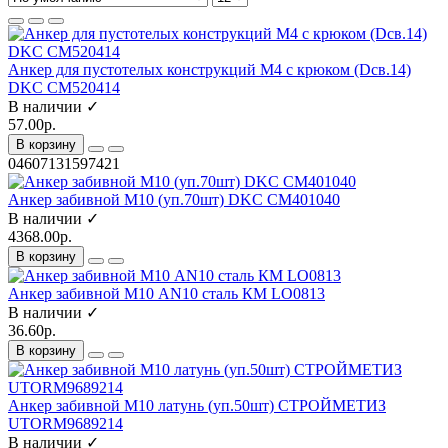
Анкер для пустотелых конструкций М4 с крюком (Dсв.14)
DKC CM520414
В наличии ✓
57.00р.
В корзину
04607131597421
Анкер забивной М10 (уп.70шт) DKC CM401040
В наличии ✓
4368.00р.
В корзину
Анкер забивной М10 AN10 сталь КМ LO0813
В наличии ✓
36.60р.
В корзину
Анкер забивной М10 латунь (уп.50шт) СТРОЙМЕТИЗ
UTORM9689214
В наличии ✓