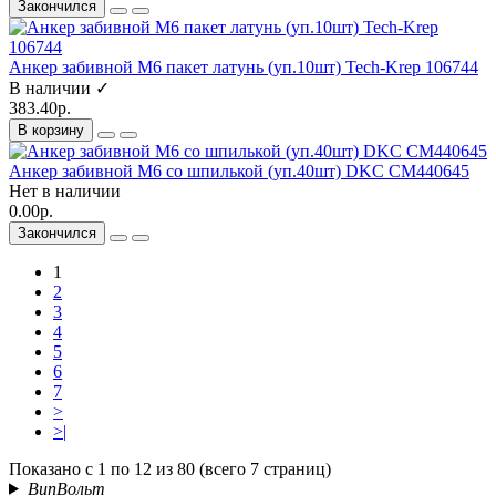
Закончился
Анкер забивной М6 пакет латунь (уп.10шт) Tech-Krep 106744
В наличии ✓
383.40р.
В корзину
Анкер забивной М6 со шпилькой (уп.40шт) DKC CM440645
Нет в наличии
0.00р.
Закончился
1
2
3
4
5
6
7
>
>|
Показано с 1 по 12 из 80 (всего 7 страниц)
ВипВольт