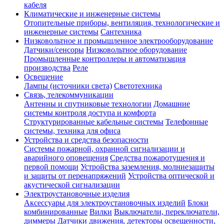
кабеля
Климатические и инженерные системы
Отопительные приборы, вентиляция, технологические и
инженерные системы
Сантехника
Низковольтное и промышленное электрооборудование
Датчики/сенсоры
Низковольтное оборудование
Промышленные контроллеры и автоматизация
производства
Реле
Освещение
Лампы (источники света)
Светотехника
Связь, телекоммуникации
Антенны и спутниковые технологии
Домашние
системы контроля доступа и комфорта
Структурированные кабельные системы
Телефонные
системы, техника для офиса
Устройства и средства безопасности
Системы пожарной, охранной сигнализации и
аварийного оповещения
Средства пожаротушения и
первой помощи
Устройства заземления, молниезащиты
и защиты от перенапряжений
Устройства оптической и
акустической сигнализации
Электроустановочные изделия
Аксессуары для электроустановочных изделий
Блоки
комбинированные
Вилки
Выключатели, переключатели,
диммеры
Датчики движения, детекторы освещенности,