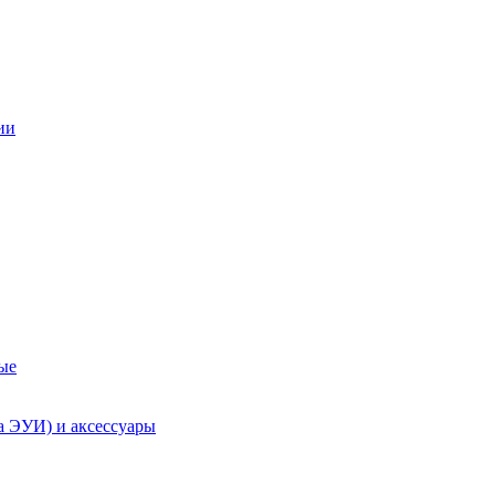
ии
ые
а ЭУИ) и аксессуары