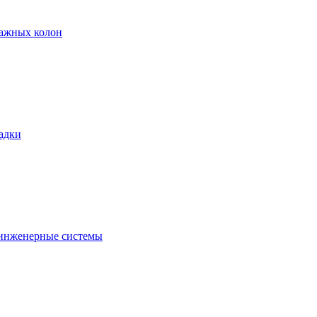
тажных колон
адки
 инженерные системы