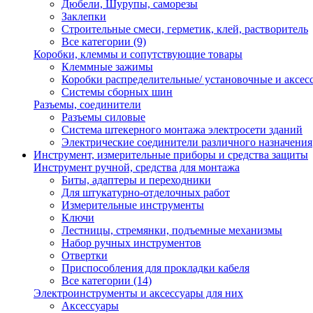
Дюбели, Шурупы, саморезы
Заклепки
Строительные смеси, герметик, клей, растворитель
Все категории (9)
Коробки, клеммы и сопутствующие товары
Клеммные зажимы
Коробки распределительные/ установочные и аксес
Системы сборных шин
Разъемы, соединители
Разъемы силовые
Система штекерного монтажа электросети зданий
Электрические соединители различного назначения
Инструмент, измерительные приборы и средства защиты
Инструмент ручной, средства для монтажа
Биты, адаптеры и переходники
Для штукатурно-отделочных работ
Измерительные инструменты
Ключи
Лестницы, стремянки, подъемные механизмы
Набор ручных инструментов
Отвертки
Приспособления для прокладки кабеля
Все категории (14)
Электроинструменты и аксессуары для них
Аксессуары