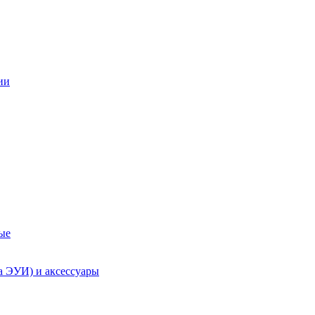
ии
ые
а ЭУИ) и аксессуары