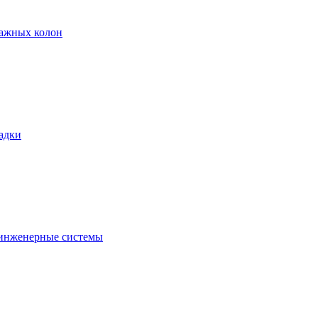
тажных колон
адки
 инженерные системы