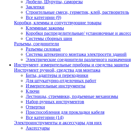
Дюбели, Шурупы, саморезы
Заклепки
Строительные смеси, герметик, клей, растворитель
Все категории (9)
Коробки, клеммы и сопутствующие товары
Клеммные зажимы
Коробки распределительные/ установочные и аксес
Системы сборных шин
Разъемы, соединители
Разъемы силовые
Система штекерного монтажа электросети зданий
Электрические соединители различного назначения
Инструмент, измерительные приборы и средства защиты
Инструмент ручной, средства для монтажа
Биты, адаптеры и переходники
Для штукатурно-отделочных работ
Измерительные инструменты
Ключи
Лестницы, стремянки, подъемные механизмы
Набор ручных инструментов
Отвертки
Приспособления для прокладки кабеля
Все категории (14)
Электроинструменты и аксессуары для них
Аксессуары