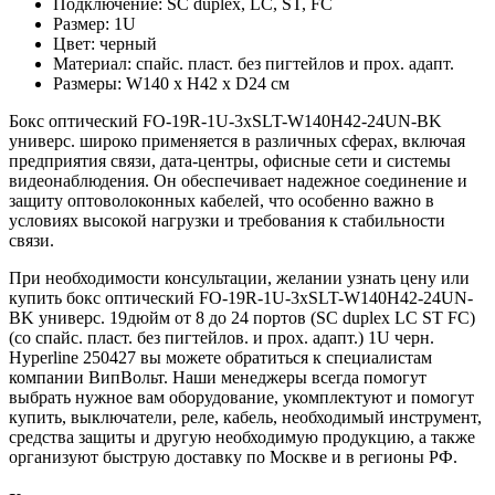
Подключение: SC duplex, LC, ST, FC
Размер: 1U
Цвет: черный
Материал: спайс. пласт. без пигтейлов и прох. адапт.
Размеры: W140 x H42 x D24 см
Бокс оптический FO-19R-1U-3хSLT-W140H42-24UN-BK
универс. широко применяется в различных сферах, включая
предприятия связи, дата-центры, офисные сети и системы
видеонаблюдения. Он обеспечивает надежное соединение и
защиту оптоволоконных кабелей, что особенно важно в
условиях высокой нагрузки и требования к стабильности
связи.
При необходимости консультации, желании узнать цену или
купить бокс оптический FO-19R-1U-3хSLT-W140H42-24UN-
BK универс. 19дюйм от 8 до 24 портов (SC duplex LC ST FC)
(со спайс. пласт. без пигтейлов. и прох. адапт.) 1U черн.
Hyperline 250427 вы можете обратиться к специалистам
компании ВипВольт. Наши менеджеры всегда помогут
выбрать нужное вам оборудование, укомплектуют и помогут
купить, выключатели, реле, кабель, необходимый инструмент,
средства защиты и другую необходимую продукцию, а также
организуют быструю доставку по Москве и в регионы РФ.