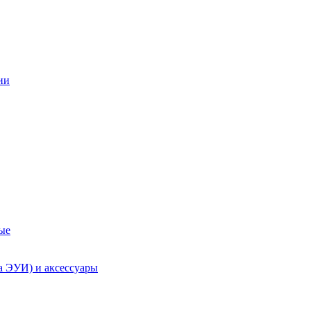
ии
ые
а ЭУИ) и аксессуары