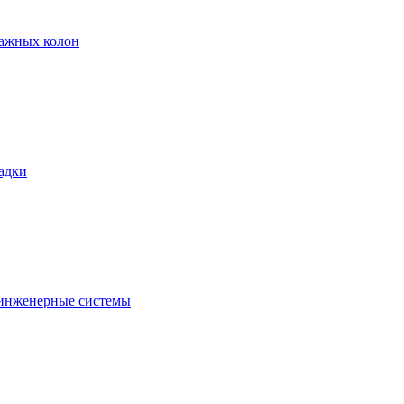
тажных колон
адки
 инженерные системы