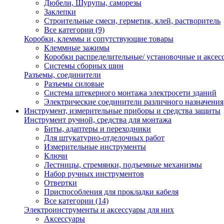
Дюбели, Шурупы, саморезы
Заклепки
Строительные смеси, герметик, клей, растворитель
Все категории (9)
Коробки, клеммы и сопутствующие товары
Клеммные зажимы
Коробки распределительные/ установочные и аксес
Системы сборных шин
Разъемы, соединители
Разъемы силовые
Система штекерного монтажа электросети зданий
Электрические соединители различного назначения
Инструмент, измерительные приборы и средства защиты
Инструмент ручной, средства для монтажа
Биты, адаптеры и переходники
Для штукатурно-отделочных работ
Измерительные инструменты
Ключи
Лестницы, стремянки, подъемные механизмы
Набор ручных инструментов
Отвертки
Приспособления для прокладки кабеля
Все категории (14)
Электроинструменты и аксессуары для них
Аксессуары