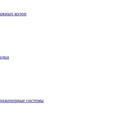
тажных колон
адки
 инженерные системы