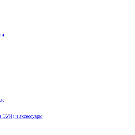
ии
ые
а ЭУИ) и аксессуары