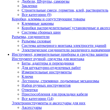
Дюбели, Шурупы, саморезы
Заклепки
Строительные смеси, герметик, клей, растворитель
Все категории (9)
Коробки, клеммы и сопутствующие товары
Клеммные зажимы
Коробки распределительные/ установочные и аксес
Системы сборных шин
Разъемы, соединители
Разъемы силовые
Система штекерного монтажа электросети зданий
Электрические соединители различного назначения
Инструмент, измерительные приборы и средства защиты
Инструмент ручной, средства для монтажа
Биты, адаптеры и переходники
Для штукатурно-отделочных работ
Измерительные инструменты
Ключи
Лестницы, стремянки, подъемные механизмы
Набор ручных инструментов
Отвертки
Приспособления для прокладки кабеля
Все категории (14)
Электроинструменты и аксессуары для них
Аксессуары